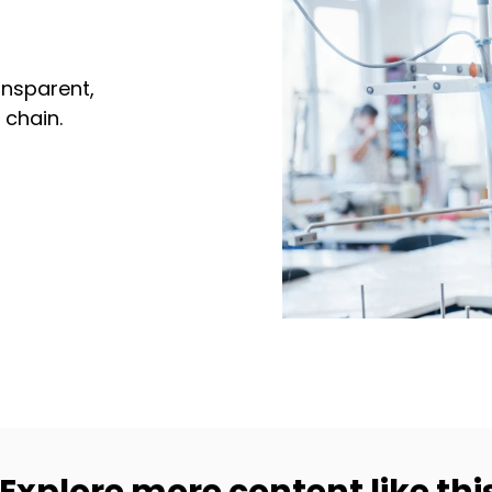
ansparent,
 chain.
Explore more content like thi