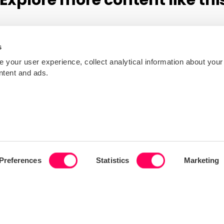
s
your user experience, collect analytical information about your
ontent and ads.
Preferences
Statistics
Marketing
INFOGRAPHIC
Versteckte Risiken in Lieferketten der
Bekleidungsindustrie