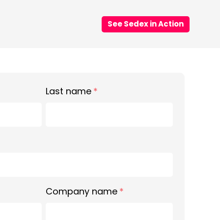
See Sedex in Action
Last name
*
Company name
*