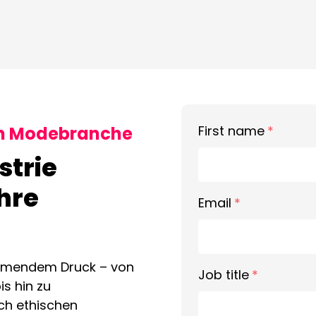
en Modebranche
First name
*
strie
Ihre
Email
*
nehmendem Druck – von
Job title
*
is hin zu
h ethischen